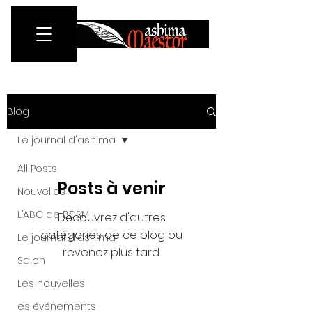
Blog
Le journal d'ashima
All Posts
Posts à venir
Nouvelles
L’ABC de BDSM
Découvrez d'autres
catégories de ce blog ou
Le journal d'ashima
revenez plus tard.
Salon
Les nouvelles
es événements