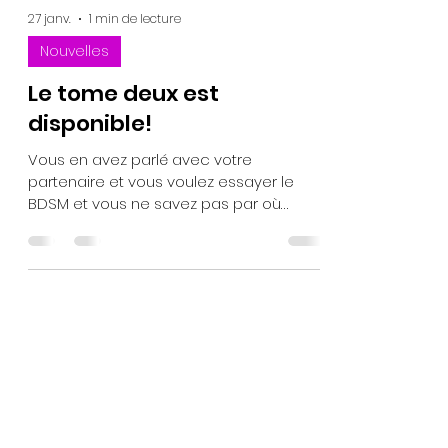
27 janv.
1 min de lecture
Nouvelles
Le tome deux est
disponible!
Vous en avez parlé avec votre
partenaire et vous voulez essayer le
BDSM et vous ne savez pas par où
commencer ? Vous trouverez toutes les
informations nécessaires dans ce petit
ouvrage qui est maintenant disponible.