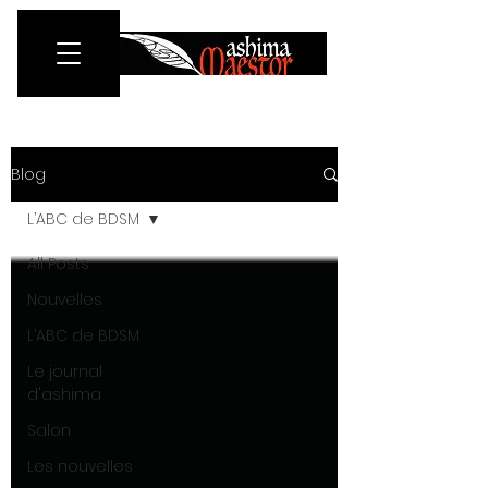
Blog
L’ABC de BDSM
All Posts
Nouvelles
L’ABC de BDSM
Le journal
d'ashima
Salon
Les nouvelles